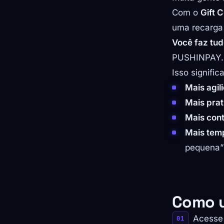
Com o
Gift 
uma recarga
Você faz tud
PUSHINPAY.
Isso significa
Mais agil
Mais prat
Mais cont
Mais tem
pequena”
Como 
Acesse