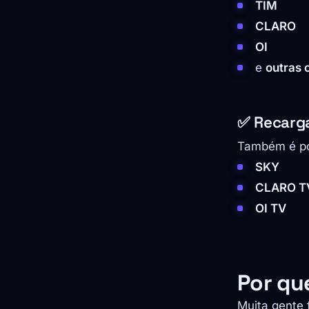
TIM
CLARO
OI
e
outras 
✅ Recarg
Também é pos
SKY
CLARO T
OI TV
Por que
Muita gente 