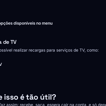
opções disponíveis no menu
a de TV
sível realizar recargas para serviços de TV, como:
V
 isso é tão útil?
faz assim: recebe, saca, espera cair na conta, e só depo